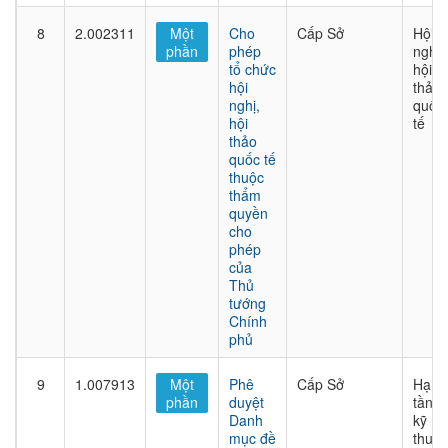
8
2.002311
Một
Cho
Cấp Sở
Hội
phần
phép
nghị,
tổ chức
hội
hội
thảo
nghị,
quốc
hội
tế
thảo
quốc tế
thuộc
thẩm
quyền
cho
phép
của
Thủ
tướng
Chính
phủ
9
1.007913
Một
Phê
Cấp Sở
Hạ
phần
duyệt
tầng
Danh
kỹ
mục đề
thuật