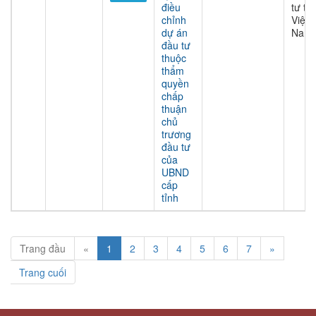
điều
tư tại
chỉnh
Việt
dự án
Nam
đầu tư
thuộc
thẩm
quyền
chấp
thuận
chủ
trương
đầu tư
của
UBND
cấp
tỉnh
Trang đầu
«
1
2
3
4
5
6
7
»
Trang cuối