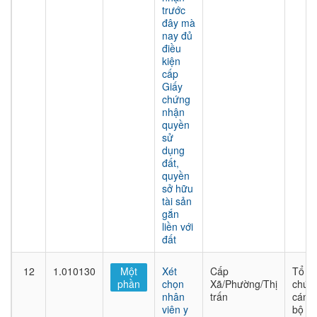
trước
đây mà
nay đủ
điều
kiện
cấp
Giấy
chứng
nhận
quyền
sử
dụng
đất,
quyền
sở hữu
tài sản
gắn
liền với
đất
12
1.010130
Một
Xét
Cấp
Tổ
phần
chọn
Xã/Phường/Thị
chức
nhân
trấn
cán
viên y
bộ