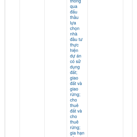
thông
qua
đấu
thầu
lựa
chọn
nhà
đầu tư
thực
hiện
dự án
có sử
dụng
đất;
giao
đất và
giao
rừng;
cho
thuê
đất và
cho
thuê
rừng;
gia hạn