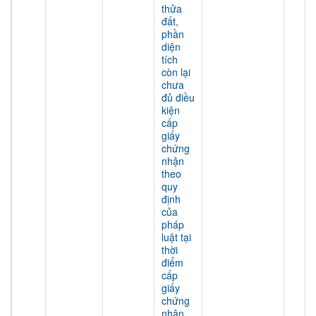
thửa
đất,
phần
diện
tích
còn lại
chưa
đủ điều
kiện
cấp
giấy
chứng
nhận
theo
quy
định
của
pháp
luật tại
thời
điểm
cấp
giấy
chứng
nhận