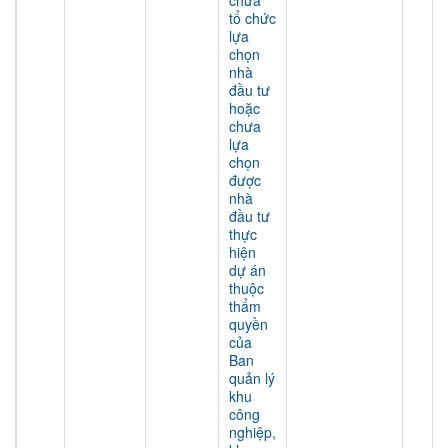
chưa
tổ chức
lựa
chọn
nhà
đầu tư
hoặc
chưa
lựa
chọn
được
nhà
đầu tư
thực
hiện
dự án
thuộc
thẩm
quyền
của
Ban
quản lý
khu
công
nghiệp,