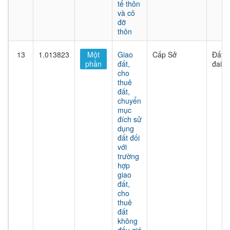
tế thôn
và cô
đỡ
thôn
13
1.013823
Một
Giao
Cấp Sở
Đất
phần
đất,
đai
cho
thuê
đất,
chuyển
mục
đích sử
dụng
đất đối
với
trường
hợp
giao
đất,
cho
thuê
đất
không