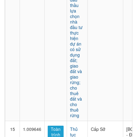
thầu
lựa
chọn
nhà
đầu tư
thực
hiện
dự án
có sử
dụng
đất;
giao
đất và
giao
rừng;
cho
thuê
đất và
cho
thuê
rừng
15
1.009646
Toàn
Thủ
Cấp Sở
[BQL
trình
tục
- Đầu