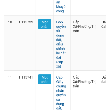
án
khuyến
công
10
1.115739
Một
Góp
Cấp
Đất
phần
quyền
Xã/Phường/Thị
đai
sử
trấn
dụng
đất,
điều
chỉnh
lại đất
đai
(cấp
xã)
11
1.115741
Một
Cấp
Cấp
Đất
phần
Giấy
Xã/Phường/Thị
đai
chứng
trấn
nhận
quyền
sử
dụng
đất,