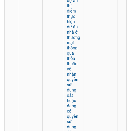
dự án
thí
điểm
thực
hiện
dự án
nhà ở
thương
mại
thông
qua
thỏa
thuận
về
nhận
quyền
sử
dụng
đất
hoặc
đang
có
quyền
sử
dụng