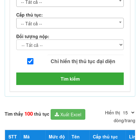
-- Tất cả --
Cấp thủ tục:
-- Tất cả --
Đối tượng nộp:
Tìm kiếm
Hiển thị
100
Tìm thấy
thủ tục
Xuất Excel
dòng/trang
STT
Mã
Mức độ
Tên
Cấp thủ tục
Lĩnh