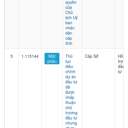
quyền
của
Chủ
tịch Uỷ
ban
nhân
dân
cấp
tỉnh
5
1.115144
Một
Thủ
Cấp Sở
Hỗ
phần
tục
trợ
điều
đầu
chỉnh
tư
dự án
đầu tư
đã
được
chấp
thuận
chủ
trương
đầu tư
nhưng