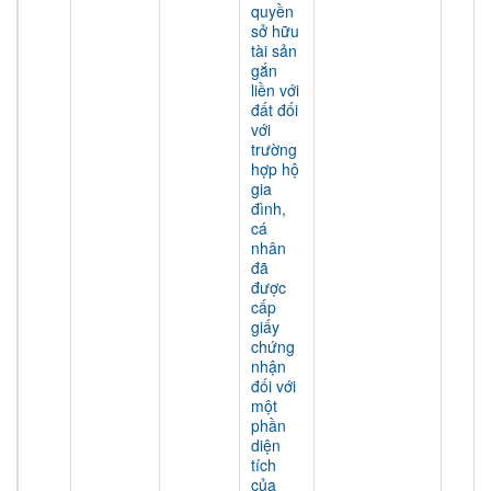
quyền
sở hữu
tài sản
gắn
liền với
đất đối
với
trường
hợp hộ
gia
đình,
cá
nhân
đã
được
cấp
giấy
chứng
nhận
đối với
một
phần
diện
tích
của