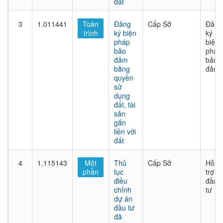
đất
3
1.011441
Toàn
Đăng
Cấp Sở
Đăng
trình
ký biện
ký
pháp
biện
bảo
pháp
đảm
bảo
bằng
đảm
quyền
sử
dụng
đất, tài
sản
gắn
liền với
đất
4
1.115143
Một
Thủ
Cấp Sở
Hỗ
phần
tục
trợ
điều
đầu
chỉnh
tư
dự án
đầu tư
đã