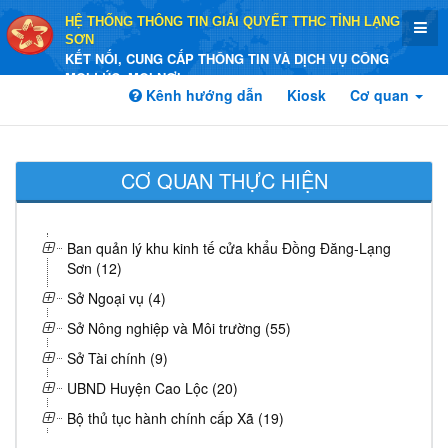
HỆ THỐNG THÔNG TIN GIẢI QUYẾT TTHC TỈNH LẠNG
SƠN
KẾT NỐI, CUNG CẤP THÔNG TIN VÀ DỊCH VỤ CÔNG
MỌI LÚC, MỌI NƠI
Kênh hướng dẫn
Kiosk
Cơ quan
CƠ QUAN THỰC HIỆN
Ban quản lý khu kinh tế cửa khẩu Đồng Đăng-Lạng
Sơn (12)
Sở Ngoại vụ (4)
Sở Nông nghiệp và Môi trường (55)
Sở Tài chính (9)
UBND Huyện Cao Lộc (20)
Bộ thủ tục hành chính cấp Xã (19)