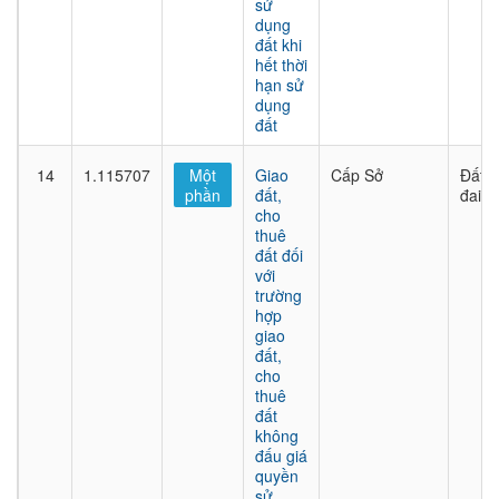
sử
dụng
đất khi
hết thời
hạn sử
dụng
đất
14
1.115707
Một
Giao
Cấp Sở
Đất
phần
đất,
đai
cho
thuê
đất đối
với
trường
hợp
giao
đất,
cho
thuê
đất
không
đấu giá
quyền
sử