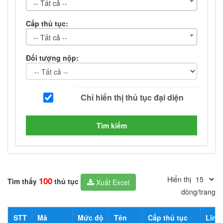
-- Tất cả --
Cấp thủ tục:
-- Tất cả --
Đối tượng nộp:
Tìm kiếm
Hiển thị
100
Tìm thấy
thủ tục
Xuất Excel
dòng/trang
STT
Mã
Mức độ
Tên
Cấp thủ tục
Lĩnh