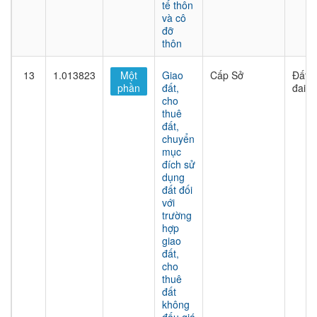
tế thôn
và cô
đỡ
thôn
13
1.013823
Một
Giao
Cấp Sở
Đất
phần
đất,
đai
cho
thuê
đất,
chuyển
mục
đích sử
dụng
đất đối
với
trường
hợp
giao
đất,
cho
thuê
đất
không