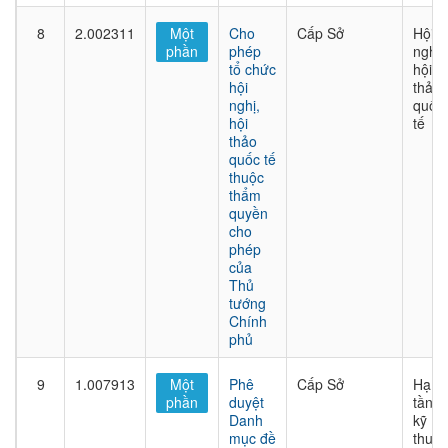
8
2.002311
Một
Cho
Cấp Sở
Hội
phần
phép
nghị,
tổ chức
hội
hội
thảo
nghị,
quốc
hội
tế
thảo
quốc tế
thuộc
thẩm
quyền
cho
phép
của
Thủ
tướng
Chính
phủ
9
1.007913
Một
Phê
Cấp Sở
Hạ
phần
duyệt
tầng
Danh
kỹ
mục đề
thuật