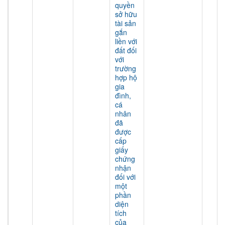
quyền
sở hữu
tài sản
gắn
liền với
đất đối
với
trường
hợp hộ
gia
đình,
cá
nhân
đã
được
cấp
giấy
chứng
nhận
đối với
một
phần
diện
tích
của