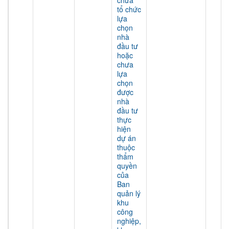
chưa
tổ chức
lựa
chọn
nhà
đầu tư
hoặc
chưa
lựa
chọn
được
nhà
đầu tư
thực
hiện
dự án
thuộc
thẩm
quyền
của
Ban
quản lý
khu
công
nghiệp,