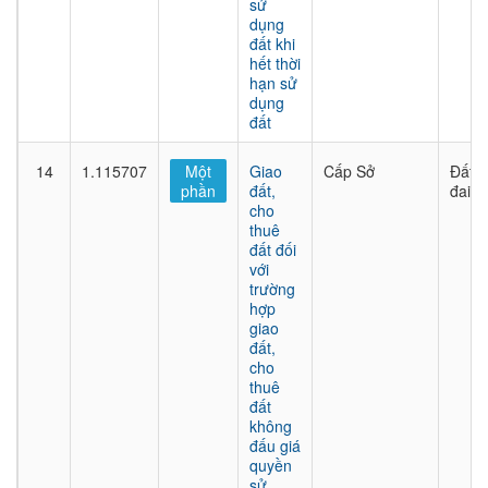
sử
dụng
đất khi
hết thời
hạn sử
dụng
đất
14
1.115707
Một
Giao
Cấp Sở
Đất
phần
đất,
đai
cho
thuê
đất đối
với
trường
hợp
giao
đất,
cho
thuê
đất
không
đấu giá
quyền
sử