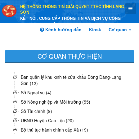
HỆ THỐNG THÔNG TIN GIẢI QUYẾT TTHC TỈNH LẠNG
SƠN
KẾT NỐI, CUNG CẤP THÔNG TIN VÀ DỊCH VỤ CÔNG
MỌI LÚC, MỌI NƠI
Kênh hướng dẫn
Kiosk
Cơ quan
CƠ QUAN THỰC HIỆN
Ban quản lý khu kinh tế cửa khẩu Đồng Đăng-Lạng
Sơn (12)
Sở Ngoại vụ (4)
Sở Nông nghiệp và Môi trường (55)
Sở Tài chính (9)
UBND Huyện Cao Lộc (20)
Bộ thủ tục hành chính cấp Xã (19)