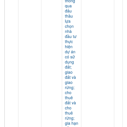
thông
qua
đấu
thầu
lựa
chọn
nhà
đầu tư
thực
hiện
dự án
có sử
dụng
đất;
giao
đất và
giao
rừng;
cho
thuê
đất và
cho
thuê
rừng;
gia hạn