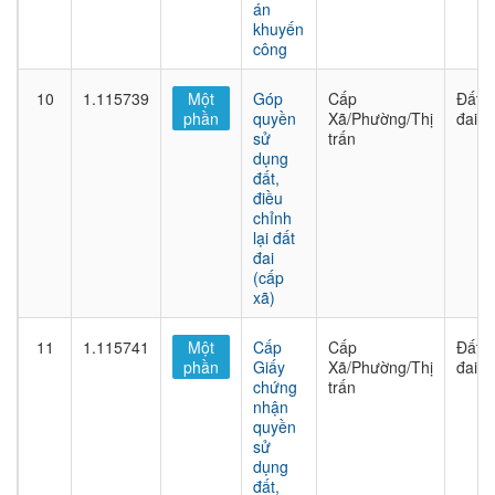
án
khuyến
công
10
1.115739
Một
Góp
Cấp
Đất
phần
quyền
Xã/Phường/Thị
đai
sử
trấn
dụng
đất,
điều
chỉnh
lại đất
đai
(cấp
xã)
11
1.115741
Một
Cấp
Cấp
Đất
phần
Giấy
Xã/Phường/Thị
đai
chứng
trấn
nhận
quyền
sử
dụng
đất,