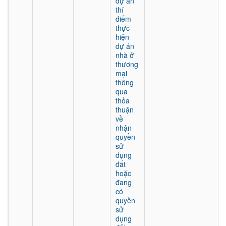
dự án
thí
điểm
thực
hiện
dự án
nhà ở
thương
mại
thông
qua
thỏa
thuận
về
nhận
quyền
sử
dụng
đất
hoặc
đang
có
quyền
sử
dụng