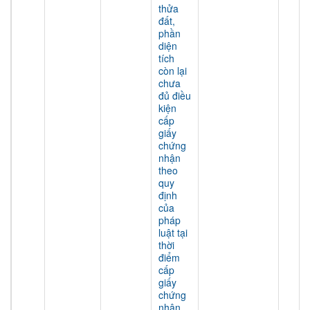
thửa
đất,
phần
diện
tích
còn lại
chưa
đủ điều
kiện
cấp
giấy
chứng
nhận
theo
quy
định
của
pháp
luật tại
thời
điểm
cấp
giấy
chứng
nhận