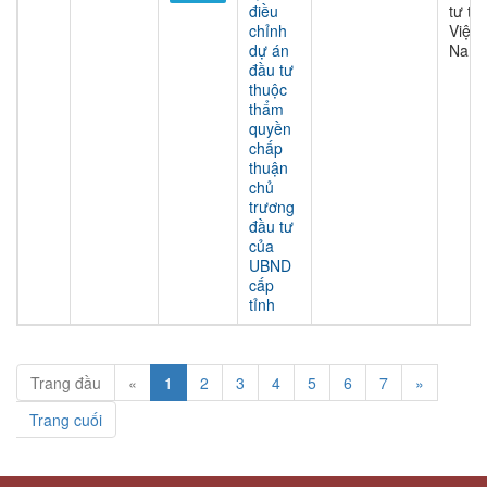
điều
tư tại
chỉnh
Việt
dự án
Nam
đầu tư
thuộc
thẩm
quyền
chấp
thuận
chủ
trương
đầu tư
của
UBND
cấp
tỉnh
Trang đầu
«
1
2
3
4
5
6
7
»
Trang cuối