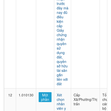
trước
đây mà
nay đủ
điều
kiện
cấp
Giấy
chứng
nhận
quyền
sử
dụng
đất,
quyền
sở hữu
tài sản
gắn
liền với
đất
12
1.010130
Một
Xét
Cấp
Tổ
phần
chọn
Xã/Phường/Thị
chức
nhân
trấn
cán
viên y
bộ