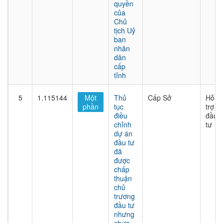
quyền
của
Chủ
tịch Uỷ
ban
nhân
dân
cấp
tỉnh
5
1.115144
Một
Thủ
Cấp Sở
Hỗ
phần
tục
trợ
điều
đầu
chỉnh
tư
dự án
đầu tư
đã
được
chấp
thuận
chủ
trương
đầu tư
nhưng