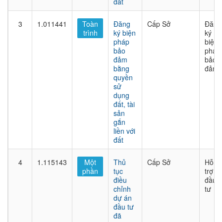
đất
3
1.011441
Toàn
Đăng
Cấp Sở
Đăng
trình
ký biện
ký
pháp
biện
bảo
pháp
đảm
bảo
bằng
đảm
quyền
sử
dụng
đất, tài
sản
gắn
liền với
đất
4
1.115143
Một
Thủ
Cấp Sở
Hỗ
phần
tục
trợ
điều
đầu
chỉnh
tư
dự án
đầu tư
đã