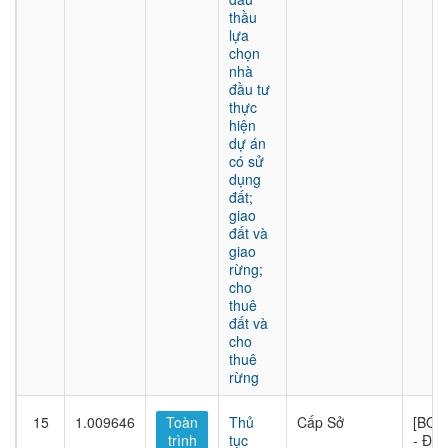
thầu
lựa
chọn
nhà
đầu tư
thực
hiện
dự án
có sử
dụng
đất;
giao
đất và
giao
rừng;
cho
thuê
đất và
cho
thuê
rừng
15
1.009646
Toàn
Thủ
Cấp Sở
[BQL
trình
tục
- Đầu