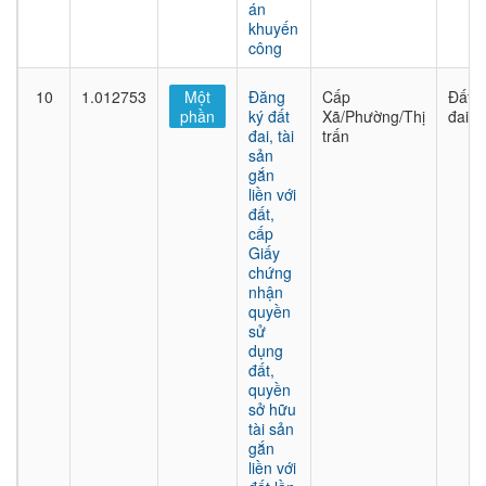
án
khuyến
công
10
1.012753
Một
Đăng
Cấp
Đất
phần
ký đất
Xã/Phường/Thị
đai
đai, tài
trấn
sản
gắn
liền với
đất,
cấp
Giấy
chứng
nhận
quyền
sử
dụng
đất,
quyền
sở hữu
tài sản
gắn
liền với