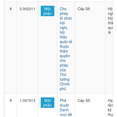
8
2.002311
Một
Cho
Cấp Sở
Hội
phần
phép
nghị,
tổ chức
hội
hội
thảo
nghị,
quốc
hội
tế
thảo
quốc tế
thuộc
thẩm
quyền
cho
phép
của
Thủ
tướng
Chính
phủ
9
1.007913
Một
Phê
Cấp Sở
Hạ
phần
duyệt
tầng
Danh
kỹ
mục đề
thuật