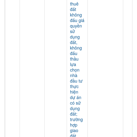
thuê
đất
không
đấu giá
quyền
sử
dụng
đất,
không
đấu
thầu
lựa
chọn
nhà
đầu tư
thực
hiện
dự án
có sử
dụng
đất;
trường
hợp
giao
đất,