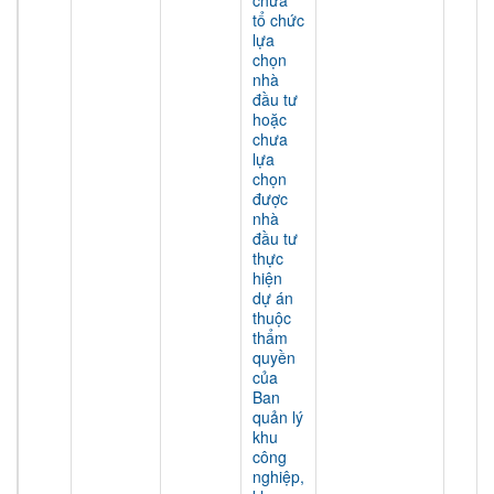
chưa
tổ chức
lựa
chọn
nhà
đầu tư
hoặc
chưa
lựa
chọn
được
nhà
đầu tư
thực
hiện
dự án
thuộc
thẩm
quyền
của
Ban
quản lý
khu
công
nghiệp,