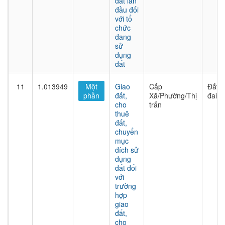
đất lần
đầu đối
với tổ
chức
đang
sử
dụng
đất
11
1.013949
Một
Giao
Cấp
Đất
phần
đất,
Xã/Phường/Thị
đai
cho
trấn
thuê
đất,
chuyển
mục
đích sử
dụng
đất đối
với
trường
hợp
giao
đất,
cho