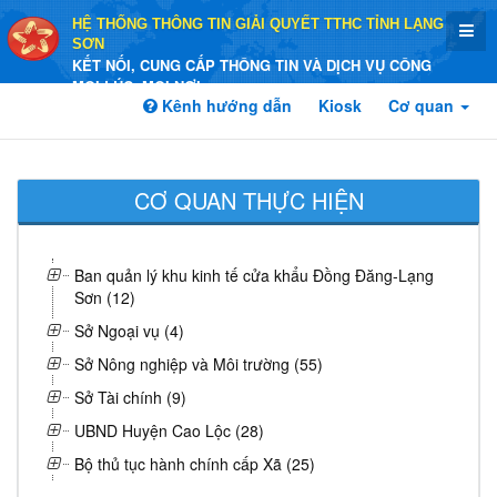
HỆ THỐNG THÔNG TIN GIẢI QUYẾT TTHC TỈNH LẠNG
SƠN
KẾT NỐI, CUNG CẤP THÔNG TIN VÀ DỊCH VỤ CÔNG
MỌI LÚC, MỌI NƠI
Kênh hướng dẫn
Kiosk
Cơ quan
CƠ QUAN THỰC HIỆN
Ban quản lý khu kinh tế cửa khẩu Đồng Đăng-Lạng
Sơn (12)
Sở Ngoại vụ (4)
Sở Nông nghiệp và Môi trường (55)
Sở Tài chính (9)
UBND Huyện Cao Lộc (28)
Bộ thủ tục hành chính cấp Xã (25)