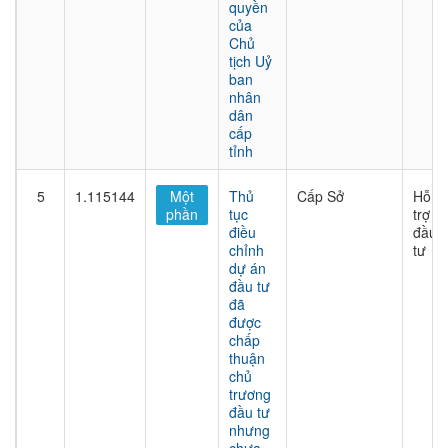
quyền
của
Chủ
tịch Uỷ
ban
nhân
dân
cấp
tỉnh
5
1.115144
Một
Thủ
Cấp Sở
Hỗ
phần
tục
trợ
điều
đầu
chỉnh
tư
dự án
đầu tư
đã
được
chấp
thuận
chủ
trương
đầu tư
nhưng