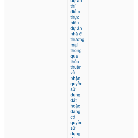
dự án
thí
điểm
thực
hiện
dự án
nhà ở
thương
mại
thông
qua
thỏa
thuận
về
nhận
quyền
sử
dụng
đất
hoặc
đang
có
quyền
sử
dụng