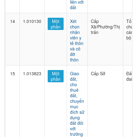
liền với
đất
14
1.010130
Một
Xét
Cấp
Tổ
phần
chọn
Xã/Phường/Thị
chức
nhân
trấn
cán
viên y
bộ
tế thôn
và cô
đỡ
thôn
15
1.013823
Một
Giao
Cấp Sở
Đất
phần
đất,
đai
cho
thuê
đất,
chuyển
mục
đích sử
dụng
đất đối
với
trường