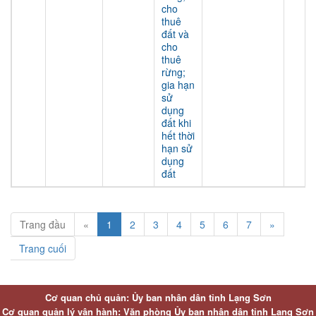
cho
thuê
đất và
cho
thuê
rừng;
gia hạn
sử
dụng
đất khi
hết thời
hạn sử
dụng
đất
Trang đầu
«
1
2
3
4
5
6
7
»
Trang cuối
Cơ quan chủ quản: Ủy ban nhân dân tỉnh Lạng Sơn
Cơ quan quản lý vận hành: Văn phòng Ủy ban nhân dân tỉnh Lạng Sơn