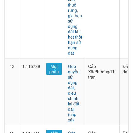
thuê
rừng,
gia hạn
sử
dụng
đất khi
hết thời
hạn sử
dụng
đất
12
1.115739
Một
Góp
Cấp
Đất
phần
quyền
Xã/Phường/Thị
đai
sử
trấn
dụng
đất,
điều
chỉnh
lại đất
đai
(cấp
xã)