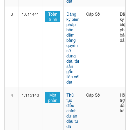
đất
3
1.011441
Toàn
Đăng
Cấp Sở
Đăng
trình
ký biện
ký
pháp
biện
bảo
pháp
đảm
bảo
bằng
đảm
quyền
sử
dụng
đất, tài
sản
gắn
liền với
đất
4
1.115143
Một
Thủ
Cấp Sở
Hỗ
phần
tục
trợ
điều
đầu
chỉnh
tư
dự án
đầu tư
đã