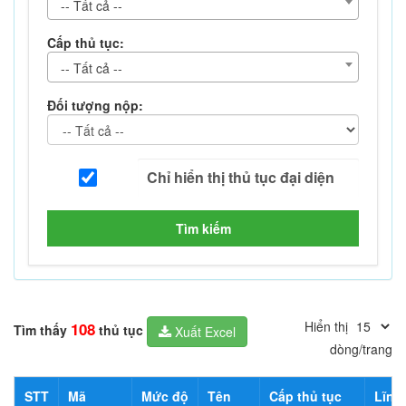
-- Tất cả --
Cấp thủ tục:
-- Tất cả --
Đối tượng nộp:
Tìm kiếm
Hiển thị
108
Tìm thấy
thủ tục
Xuất Excel
dòng/trang
STT
Mã
Mức độ
Tên
Cấp thủ tục
Lĩnh