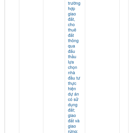
trường
hợp
giao
đất,
cho
thuê
đất
thông
qua
đấu
thầu
lựa
chọn
nhà
đầu tư
thực
hiện
dự án
có sử
dụng
đất;
giao
đất và
giao
rừng;