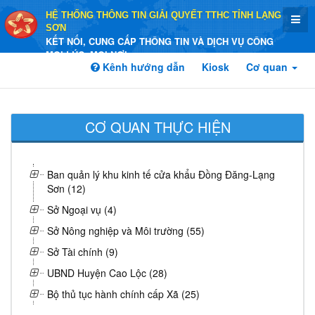
HỆ THỐNG THÔNG TIN GIẢI QUYẾT TTHC TỈNH LẠNG
SƠN
KẾT NỐI, CUNG CẤP THÔNG TIN VÀ DỊCH VỤ CÔNG
MỌI LÚC, MỌI NƠI
Kênh hướng dẫn
Kiosk
Cơ quan
CƠ QUAN THỰC HIỆN
Ban quản lý khu kinh tế cửa khẩu Đồng Đăng-Lạng
Sơn (12)
Sở Ngoại vụ (4)
Sở Nông nghiệp và Môi trường (55)
Sở Tài chính (9)
UBND Huyện Cao Lộc (28)
Bộ thủ tục hành chính cấp Xã (25)