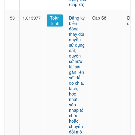
(cấp xã)
53
1.013977
Toàn
Đăng ký
Cấp Sở
Đất
trình
biến
đai
động
thay đổi
quyền
sử dụng
đất,
quyền
sở hữu
tài sản
gắn liền
với đất
do chia,
tách,
hợp
nhất,
sáp
nhập tổ
chức
hoặc
chuyển
đổi mô