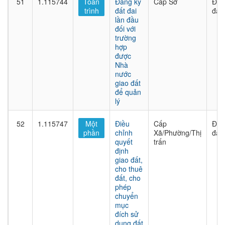
51
1.115744
Toàn
Đăng ký
Cấp Sở
Đất
trình
đất đai
đai
lần đầu
đối với
trường
hợp
được
Nhà
nước
giao đất
để quản
lý
52
1.115747
Một
Điều
Cấp
Đất
phần
chỉnh
Xã/Phường/Thị
đai
quyết
trấn
định
giao đất,
cho thuê
đất, cho
phép
chuyển
mục
đích sử
dụng đất