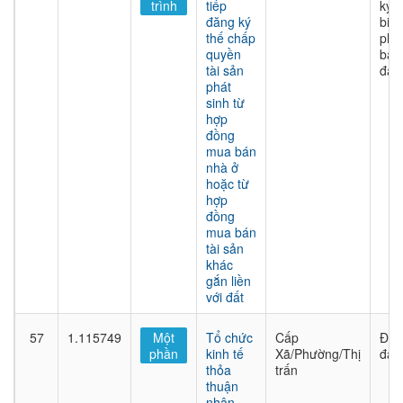
trình
tiếp
ký
đăng ký
biệ
thế chấp
phá
quyền
bảo
tài sản
đả
phát
sinh từ
hợp
đồng
mua bán
nhà ở
hoặc từ
hợp
đồng
mua bán
tài sản
khác
gắn liền
với đất
57
1.115749
Một
Tổ chức
Cấp
Đất
phần
kinh tế
Xã/Phường/Thị
đai
thỏa
trấn
thuận
nhận