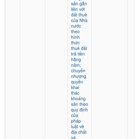
sản gắn
liền với
đất thuê
của Nhà
nước
theo
hình
thức
thuê đất
trả tiền
hằng
năm;
chuyển
nhượng
quyền
khai
thác
khoáng
sản theo
quy định
của
pháp
luật về
địa chất
và