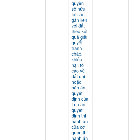
quyền
sở hữu
tài sản
gắn liền
với đất
theo kết
quả giải
quyết
tranh
chấp,
khiếu
nại, tố
cáo về
đất đai
hoặc
bản án,
quyết
định của
Tòa án,
quyết
định thi
hành án
của cơ
quan thi
hành án