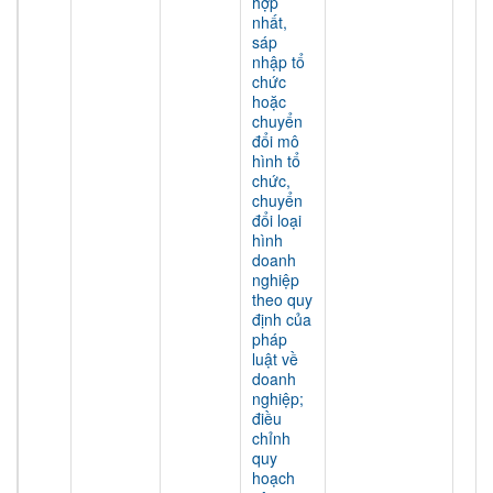
hợp
nhất,
sáp
nhập tổ
chức
hoặc
chuyển
đổi mô
hình tổ
chức,
chuyển
đổi loại
hình
doanh
nghiệp
theo quy
định của
pháp
luật về
doanh
nghiệp;
điều
chỉnh
quy
hoạch