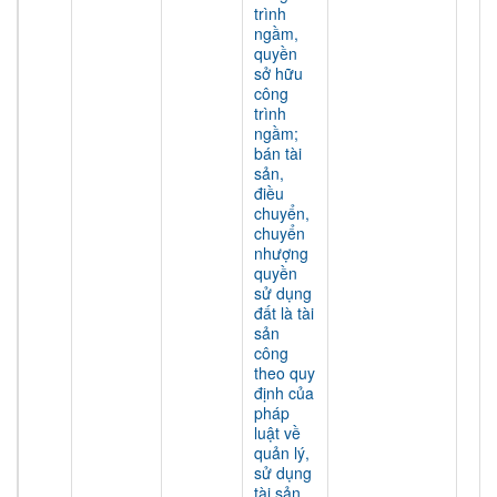
trình
ngầm,
quyền
sở hữu
công
trình
ngầm;
bán tài
sản,
điều
chuyển,
chuyển
nhượng
quyền
sử dụng
đất là tài
sản
công
theo quy
định của
pháp
luật về
quản lý,
sử dụng
tài sản