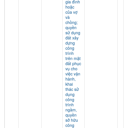
gia đình
hoặc
của vợ
và
chồng;
quyền
sử dụng
đất xây
dựng
công
trình
trên mặt
đất phục
vụ cho
việc vận
hành,
khai
thác sử
dụng
công
trình
ngầm,
quyền
sở hữu
công