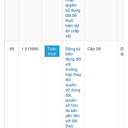
quyền
sử dụng
đất để
thực
hiện dự
án (cấp
xã)
58
1.013980
Toàn
Đăng ký
Cấp Sở
Đất
trình
biến
đai
động đối
với
trường
hợp thay
đổi
quyền
sử dụng
đất,
quyền
sở hữu
tài sản
gắn liền
với đất
theo