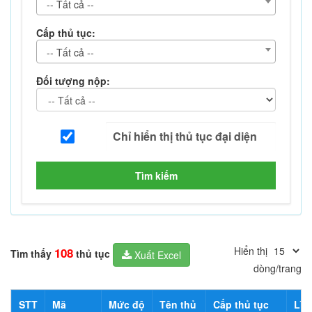
-- Tất cả --
Cấp thủ tục:
-- Tất cả --
Đối tượng nộp:
Tìm kiếm
Hiển thị
108
Tìm thấy
thủ tục
Xuất Excel
dòng/trang
STT
Mã
Mức độ
Tên thủ
Cấp thủ tục
Lĩn