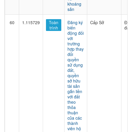
khoáng
sản
60
1.115729
Toàn
Đăng ký
Cấp Sở
Đất
trình
biến
đai
động đối
với
trường
hợp thay
đổi
quyền
sử dụng
đất,
quyền
sở hữu
tài sản
gắn liền
với đất
theo
thỏa
thuận
của các
thành
viên hộ