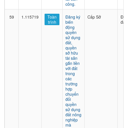
công.
59
1.115719
Toàn
Đăng ký
Cấp Sở
Đất
trình
biến
đai
động
quyền
sử dụng
đất,
quyền
sở hữu
tài sản
gắn liền
với đất
trong
các
trường
hợp
chuyển
đổi
quyền
sử dụng
đất nông
nghiệp
mà