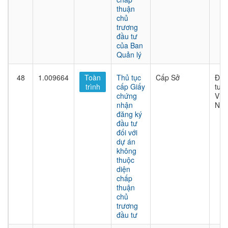
thuận
chủ
trương
đầu tư
của Ban
Quản lý
48
1.009664
Toàn
Thủ tục
Cấp Sở
Đầu
trình
cấp Giấy
tư t
chứng
Việt
nhận
Na
đăng ký
đầu tư
đối với
dự án
không
thuộc
diện
chấp
thuận
chủ
trương
đầu tư