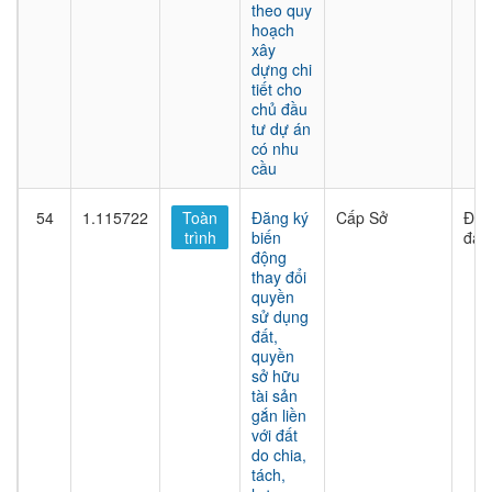
theo quy
hoạch
xây
dựng chi
tiết cho
chủ đầu
tư dự án
có nhu
cầu
54
1.115722
Toàn
Đăng ký
Cấp Sở
Đất
trình
biến
đai
động
thay đổi
quyền
sử dụng
đất,
quyền
sở hữu
tài sản
gắn liền
với đất
do chia,
tách,