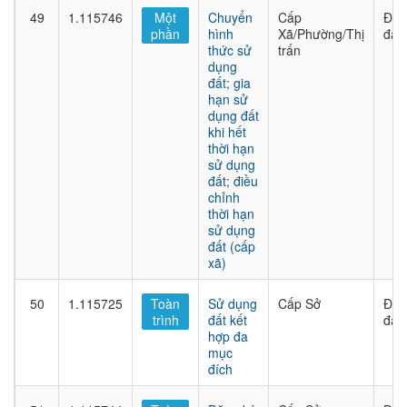
49
1.115746
Một
Chuyển
Cấp
Đất
phần
hình
Xã/Phường/Thị
đai
thức sử
trấn
dụng
đất; gia
hạn sử
dụng đất
khi hết
thời hạn
sử dụng
đất; điều
chỉnh
thời hạn
sử dụng
đất (cấp
xã)
50
1.115725
Toàn
Sử dụng
Cấp Sở
Đất
trình
đất kết
đai
hợp đa
mục
đích