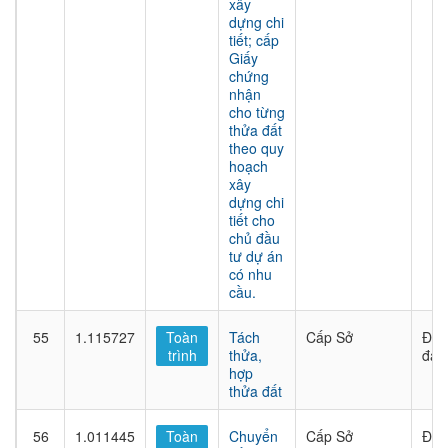
xây
dựng chi
tiết; cấp
Giấy
chứng
nhận
cho từng
thửa đất
theo quy
hoạch
xây
dựng chi
tiết cho
chủ đầu
tư dự án
có nhu
cầu.
55
1.115727
Toàn
Tách
Cấp Sở
Đất
trình
thửa,
đai
hợp
thửa đất
56
1.011445
Toàn
Chuyển
Cấp Sở
Đăn