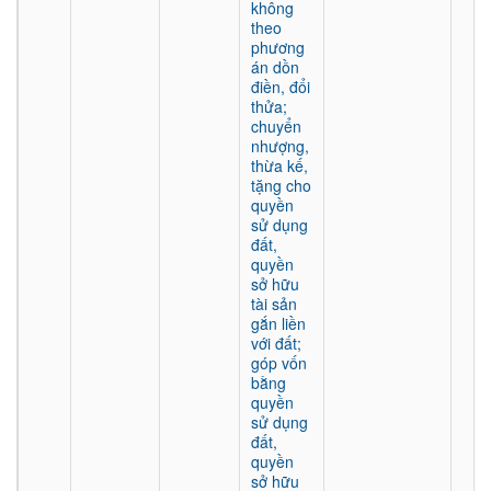
không
theo
phương
án dồn
điền, đổi
thửa;
chuyển
nhượng,
thừa kế,
tặng cho
quyền
sử dụng
đất,
quyền
sở hữu
tài sản
gắn liền
với đất;
góp vốn
bằng
quyền
sử dụng
đất,
quyền
sở hữu