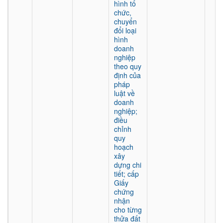
hình tổ
chức,
chuyển
đổi loại
hình
doanh
nghiệp
theo quy
định của
pháp
luật về
doanh
nghiệp;
điều
chỉnh
quy
hoạch
xây
dựng chi
tiết; cấp
Giấy
chứng
nhận
cho từng
thửa đất