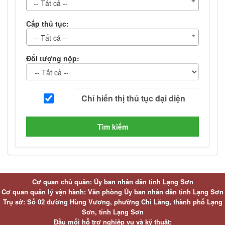
-- Tất cả --
Cấp thủ tục:
-- Tất cả --
Đối tượng nộp:
Tìm kiếm
Cơ quan chủ quản: Ủy ban nhân dân tỉnh Lạng Sơn
Cơ quan quản lý vận hành: Văn phòng Ủy ban nhân dân tỉnh Lạng Sơn
Trụ sở: Số 02 đường Hùng Vương, phường Chi Lăng, thành phố Lạng
Sơn, tỉnh Lạng Sơn
Đầu mối hỗ trợ nghiệp vụ và kỹ thuật: