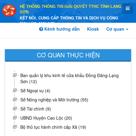
HỆ THỐNG THÔNG TIN GIẢI QUYẾT TTHC TỈNH LẠNG
SƠN
KẾT NỐI, CUNG CẤP THÔNG TIN VÀ DỊCH VỤ CÔNG
MỌI LÚC, MỌI NƠI
Kênh hướng dẫn
Kiosk
Cơ quan
CƠ QUAN THỰC HIỆN
Ban quản lý khu kinh tế cửa khẩu Đồng Đăng-Lạng
Sơn (12)
Sở Ngoại vụ (4)
Sở Nông nghiệp và Môi trường (55)
Sở Tài chính (9)
UBND Huyện Cao Lộc (20)
Bộ thủ tục hành chính cấp Xã (19)