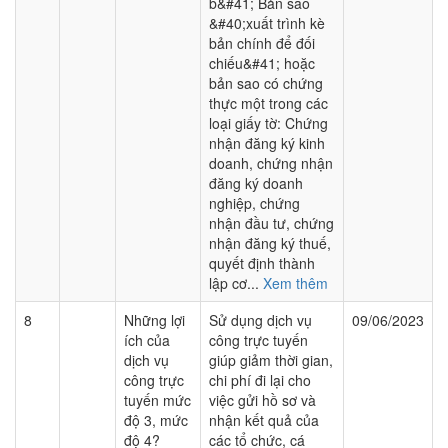
b&#41; Bản sao
&#40;xuất trình kè
bản chính để đối
chiếu&#41; hoặc
bản sao có chứng
thực một trong các
loại giấy tờ: Chứng
nhận đăng ký kinh
doanh, chứng nhận
đăng ký doanh
nghiệp, chứng
nhận đầu tư, chứng
nhận đăng ký thuế,
quyết định thành
lập cơ...
Xem thêm
8
Những lợi
Sử dụng dịch vụ
09/06/2023
ích của
công trực tuyến
dịch vụ
giúp giảm thời gian,
công trực
chi phí đi lại cho
tuyến mức
việc gửi hồ sơ và
độ 3, mức
nhận kết quả của
độ 4?
các tổ chức, cá