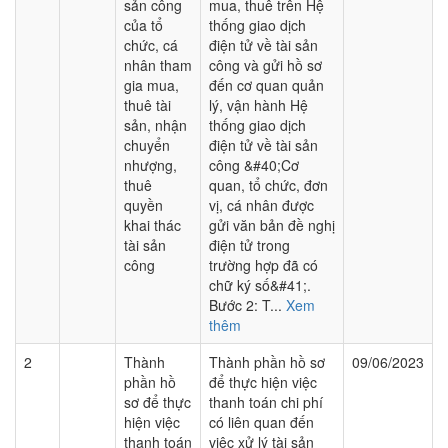
sản công
mua, thuê trên Hệ
của tổ
thống giao dịch
chức, cá
điện tử về tài sản
nhân tham
công và gửi hồ sơ
gia mua,
đến cơ quan quản
thuê tài
lý, vận hành Hệ
sản, nhận
thống giao dịch
chuyển
điện tử về tài sản
nhượng,
công &#40;Cơ
thuê
quan, tổ chức, đơn
quyền
vị, cá nhân được
khai thác
gửi văn bản đề nghị
tài sản
điện tử trong
công
trường hợp đã có
chữ ký số&#41;.
Bước 2: T...
Xem
thêm
2
Thành
Thành phần hồ sơ
09/06/2023
phần hồ
để thực hiện việc
sơ để thực
thanh toán chi phí
hiện việc
có liên quan đến
thanh toán
việc xử lý tài sản