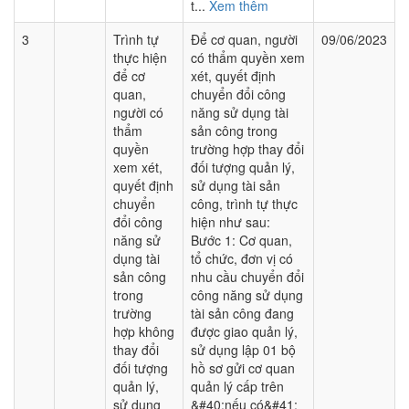
t...
Xem thêm
3
Trình tự
Để cơ quan, người
09/06/2023
thực hiện
có thẩm quyền xem
để cơ
xét, quyết định
quan,
chuyển đổi công
người có
năng sử dụng tài
thẩm
sản công trong
quyền
trường hợp thay đổi
xem xét,
đối tượng quản lý,
quyết định
sử dụng tài sản
chuyển
công, trình tự thực
đổi công
hiện như sau:
năng sử
Bước 1: Cơ quan,
dụng tài
tổ chức, đơn vị có
sản công
nhu cầu chuyển đổi
trong
công năng sử dụng
trường
tài sản công đang
hợp không
được giao quản lý,
thay đổi
sử dụng lập 01 bộ
đối tượng
hồ sơ gửi cơ quan
quản lý,
quản lý cấp trên
sử dụng
&#40;nếu có&#41;