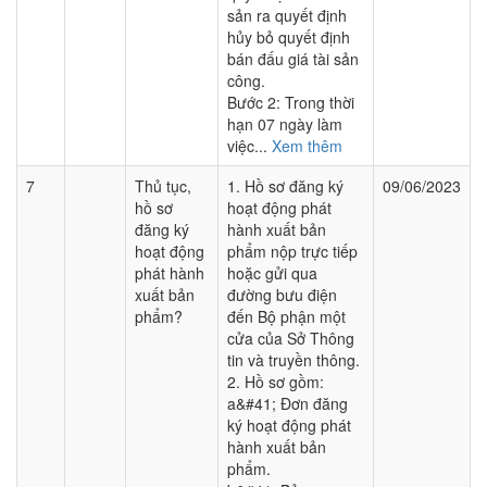
sản ra quyết định
hủy bỏ quyết định
bán đấu giá tài sản
công.
Bước 2: Trong thời
hạn 07 ngày làm
việc...
Xem thêm
7
Thủ tục,
1. Hồ sơ đăng ký
09/06/2023
hồ sơ
hoạt động phát
đăng ký
hành xuất bản
hoạt động
phẩm nộp trực tiếp
phát hành
hoặc gửi qua
xuất bản
đường bưu điện
phẩm?
đến Bộ phận một
cửa của Sở Thông
tin và truyền thông.
2. Hồ sơ gồm:
a&#41; Đơn đăng
ký hoạt động phát
hành xuất bản
phẩm.