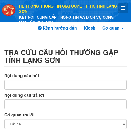
HỆ THỐNG THÔNG TIN GIẢI QUYẾT TTHC TỈNH LẠNG
SƠN
KẾT NỐI, CUNG CẤP THÔNG TIN VÀ DỊCH VỤ CÔNG
MỌI LÚC, MỌI NƠI
Kênh hướng dẫn
Kiosk
Cơ quan
TRA CỨU CÂU HỎI THƯỜNG GẶP
TỈNH LẠNG SƠN
Nội dung câu hỏi
Nội dung câu trả lời
Cơ quan trả lời