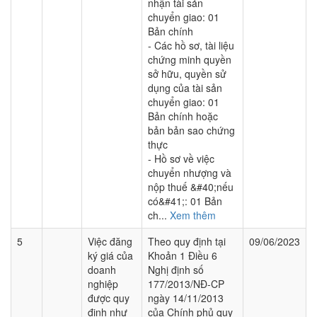
nhận tài sản
chuyển giao: 01
Bản chính
- Các hồ sơ, tài liệu
chứng minh quyền
sở hữu, quyền sử
dụng của tài sản
chuyển giao: 01
Bản chính hoặc
bản bản sao chứng
thực
- Hồ sơ về việc
chuyển nhượng và
nộp thuế &#40;nếu
có&#41;: 01 Bản
ch...
Xem thêm
5
Việc đăng
Theo quy định tại
09/06/2023
ký giá của
Khoản 1 Điều 6
doanh
Nghị định số
nghiệp
177/2013/NĐ-CP
được quy
ngày 14/11/2013
định như
của Chính phủ quy