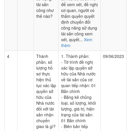
tài sản
để xem xét, đề nghị
công như
cơ quan, người có
thế nào?
thẩm quyền quyết
định chuyển đổi
công năng sử dụng
tài sản công xem
xét, quyết...
Xem
thêm
4
Thành
1. Thành phần:
09/06/2023
phần, số
- Tờ trình đề nghị
lượng hồ
xác lập quyền sở
sơ thực
hữu của Nhà nước
hiện thủ
về tài sản của cơ
tục xác lập
quan tiếp nhận: 01
quyền sở
Bản chính
hữu của
- Bảng kê chủng
Nhà nước
loại, số lượng, khối
đối với tài
lượng, giá trị, hiện
sản nhận
trạng của tài sản:
chuyển
01 Bản chính
giao là gì?
- Biên bản tiếp