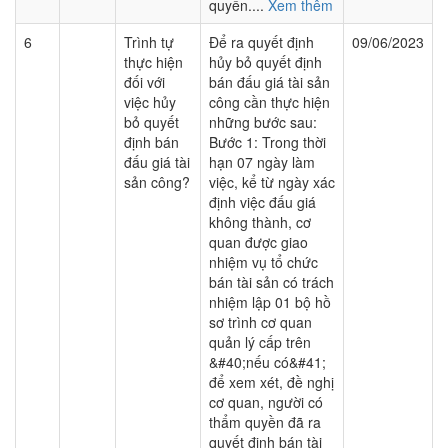
quyền....
Xem thêm
6
Trình tự
Để ra quyết định
09/06/2023
thực hiện
hủy bỏ quyết định
đối với
bán đấu giá tài sản
việc hủy
công cần thực hiện
bỏ quyết
những bước sau:
định bán
Bước 1: Trong thời
đấu giá tài
hạn 07 ngày làm
sản công?
việc, kể từ ngày xác
định việc đấu giá
không thành, cơ
quan được giao
nhiệm vụ tổ chức
bán tài sản có trách
nhiệm lập 01 bộ hồ
sơ trình cơ quan
quản lý cấp trên
&#40;nếu có&#41;
để xem xét, đề nghị
cơ quan, người có
thẩm quyền đã ra
quyết định bán tài