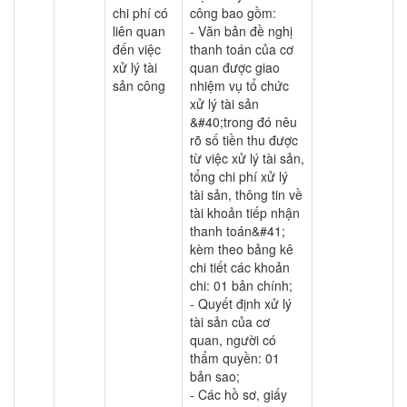
chi phí có
công bao gồm:
liên quan
- Văn bản đề nghị
đến việc
thanh toán của cơ
xử lý tài
quan được giao
sản công
nhiệm vụ tổ chức
xử lý tài sản
&#40;trong đó nêu
rõ số tiền thu được
từ việc xử lý tài sản,
tổng chi phí xử lý
tài sản, thông tin về
tài khoản tiếp nhận
thanh toán&#41;
kèm theo bảng kê
chi tiết các khoản
chi: 01 bản chính;
- Quyết định xử lý
tài sản của cơ
quan, người có
thẩm quyền: 01
bản sao;
- Các hồ sơ, giấy