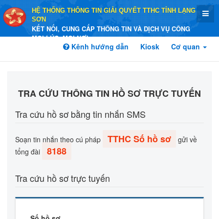
HỆ THỐNG THÔNG TIN GIẢI QUYẾT TTHC TỈNH LẠNG
SƠN
KẾT NỐI, CUNG CẤP THÔNG TIN VÀ DỊCH VỤ CÔNG
MỌI LÚC, MỌI NƠI
Kênh hướng dẫn
Kiosk
Cơ quan
TRA CỨU THÔNG TIN HỒ SƠ TRỰC TUYẾN
Tra cứu hồ sơ bằng tin nhắn SMS
TTHC Số hồ sơ
Soạn tin nhắn theo cú pháp
gửi về
8188
tổng đài
Tra cứu hồ sơ trực tuyến
Số hồ sơ