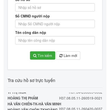
Số CMND người nộp
Tên công dân nộp
Tìm kiếm
Làm mới
NÔNG THỊ LẠC
H37.102-260717-0004
NÔNG TÂN PHƯƠNG
H37.70-260721-0002
NÔNG QUỐC HUY
H37.99-260806-0001
HỒ XUÂN HƯƠNG
H37.113-260805-0001
Tra cứu hồ sơ trực tuyến
LỘC ĐỨC GIANG
H37.113-260805-0003
HOÀNG THỊ BIỆN
H37.102-260806-0005
VI THỊ NGA
H37.84-260805-0002
HOÀNG THỊ PHẨM
H37.08.05.11-260519-0021
HÀ VĂN CHIẾN-TK-HÀ VĂN MINH
H37.08.05.11-260420-0037
HOÀNG VĂN CHỎN-TKHOÀNG