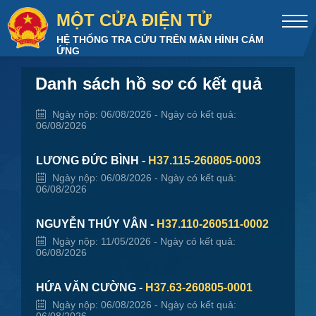
MỘT CỬA ĐIỆN TỬ
TRỊNH TRẦN CƯỜNG -
H37.115-260805-0004
HỆ THỐNG TRA CỨU TRÊN MÀN HÌNH CẢM
Ngày nộp: 06/08/2026 - Ngày có kết quả:
ỨNG
06/08/2026
Danh sách hồ sơ có kết quả
HOÀNG VĂN KHẢI -
H37.115-260806-0001
Ngày nộp: 06/08/2026 - Ngày có kết quả:
06/08/2026
LƯƠNG ĐỨC BÌNH -
H37.115-260805-0003
Ngày nộp: 06/08/2026 - Ngày có kết quả:
06/08/2026
NGUYỄN THÚY VÂN -
H37.110-260511-0002
Ngày nộp: 11/05/2026 - Ngày có kết quả:
06/08/2026
HỨA VĂN CƯỜNG -
H37.63-260805-0001
Ngày nộp: 06/08/2026 - Ngày có kết quả: