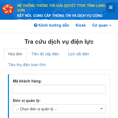
HỆ THỐNG THÔNG TIN GIẢI QUYẾT TTHC TỈNH LẠNG
SƠN
KẾT NỐI, CUNG CẤP THÔNG TIN VÀ DỊCH VỤ CÔNG
MỌI LÚC, MỌI NƠI
Kênh hướng dẫn
Kiosk
Cơ quan
Tra cứu dịch vụ điện lực
Hóa đơn
Tiến độ cấp điện
Lịch cắt điện
Tiêu thụ điện toàn tỉnh
Mã khách hàng:
Đơn vị quản lý:
-- Chọn đơn vị quản lý --