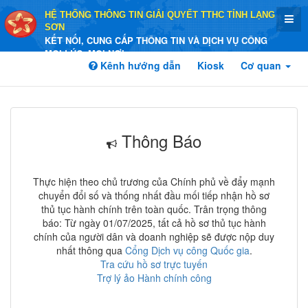
HỆ THỐNG THÔNG TIN GIẢI QUYẾT TTHC TỈNH LẠNG
SƠN
KẾT NỐI, CUNG CẤP THÔNG TIN VÀ DỊCH VỤ CÔNG
MỌI LÚC, MỌI NƠI
Kênh hướng dẫn
Kiosk
Cơ quan
Thông Báo
Thực hiện theo chủ trương của Chính phủ về đẩy mạnh
chuyển đổi số và thống nhất đầu mối tiếp nhận hồ sơ
thủ tục hành chính trên toàn quốc. Trân trọng thông
báo: Từ ngày 01/07/2025, tất cả hồ sơ thủ tục hành
chính của người dân và doanh nghiệp sẽ được nộp duy
nhất thông qua
Cổng Dịch vụ công Quốc gia
.
Tra cứu hồ sơ trực tuyến
Trợ lý ảo Hành chính công