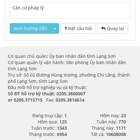
Căn cứ pháp lý
Xem hướng dẫn
Đặt câu hỏi
Quay lại
Cơ quan chủ quản: Ủy ban nhân dân tỉnh Lạng Sơn
Cơ quan quản lý vận hành: Văn phòng Ủy ban nhân dân
tỉnh Lạng Sơn
Trụ sở: Số 02 đường Hùng Vương, phường Chi Lăng, thành
phố Lạng Sơn, tỉnh Lạng Sơn
Đầu mối hỗ trợ nghiệp vụ và kỹ thuật:
Số ĐT hỗ trợ kỹ thuật:
0205.3800007
or
0205.3715715
Fax:
0205.3814614
Đang truy cập:
1
Hôm nay:
23
Hôm qua:
125
Tuần này:
770
Tuần trước:
1343
Tháng này:
1171
Tháng trước:
6954
Tất cả:
10608008