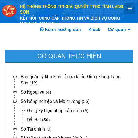
HỆ THỐNG THÔNG TIN GIẢI QUYẾT TTHC TỈNH LẠNG
SƠN
KẾT NỐI, CUNG CẤP THÔNG TIN VÀ DỊCH VỤ CÔNG
MỌI LÚC, MỌI NƠI
Kênh hướng dẫn
Kiosk
Cơ quan
CƠ QUAN THỰC HIỆN
Ban quản lý khu kinh tế cửa khẩu Đồng Đăng-Lạng
Sơn (12)
Sở Ngoại vụ (4)
Sở Nông nghiệp và Môi trường (55)
Đăng ký biện pháp bảo đảm (5)
Đất đai (50)
Sở Tài chính (9)